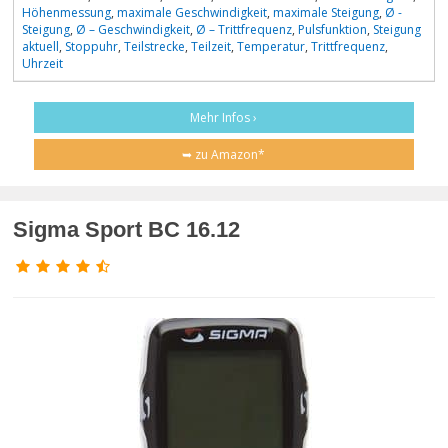
Höhenmessung
,
maximale Geschwindigkeit
,
maximale Steigung
,
Ø -
Steigung
,
Ø – Geschwindigkeit
,
Ø – Trittfrequenz
,
Pulsfunktion
,
Steigung
aktuell
,
Stoppuhr
,
Teilstrecke
,
Teilzeit
,
Temperatur
,
Trittfrequenz
,
Uhrzeit
Mehr Infos ›
➥ zu Amazon*
Sigma Sport BC 16.12