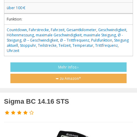
über 100 €
Funktion:
Countdown
,
Fahrstrecke
,
Fahrzeit
,
Gesamtkilometer
,
Geschwindigkeit
,
Höhenmessung
,
maximale Geschwindigkeit
,
maximale Steigung
,
Ø -
Steigung
,
Ø – Geschwindigkeit
,
Ø – Trittfrequenz
,
Pulsfunktion
,
Steigung
aktuell
,
Stoppuhr
,
Teilstrecke
,
Teilzeit
,
Temperatur
,
Trittfrequenz
,
Uhrzeit
Mehr Infos ›
➥ zu Amazon*
Sigma BC 14.16 STS